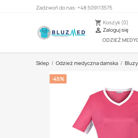
Zadzwoń do nas:
+48 509113575
Koszyk
(0)
shopping_cart
Zaloguj się

ODZIEŻ MEDY
Sklep
Odzież medyczna damska
Bluz
-45%