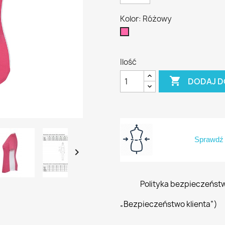
Kolor: Różowy
Różowy
Ilość

DODAJ D
Sprawdź 

Polityka bezpieczeńst
„Bezpieczeństwo klienta”)