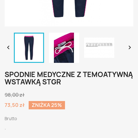


SPODNIE MEDYCZNE Z TEMOATYWNĄ
WSTAWKĄ STGR
98,00 zł
73,50 zł
ZNIŻKA 25%
Brutto
.