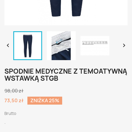


SPODNIE MEDYCZNE Z TEMOATYWNĄ
WSTAWKĄ STGB
98,00 zł
73,50 zł
ZNIŻKA 25%
Brutto
.